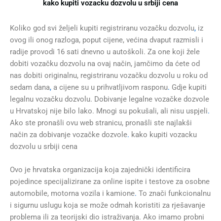
kako kupiti vozacku dozvolu u srbiji cena
Koliko god svi željeli kupiti registriranu vozačku dozvolu
,
iz
ovog ili onog razloga, poput cijene, većina dvaput razmisli i
radije provodi 16 sati dnevno u autoškoli. Za one koji žele
dobiti vozačku dozvolu na ovaj način, jamčimo da ćete od
nas dobiti originalnu, registriranu vozačku dozvolu u roku od
sedam dana
,
a cijene su u prihvatljivom rasponu
.
Gdje kupiti
legalnu vozačku dozvolu. Dobivanje legalne vozačke dozvole
u Hrvatskoj nije bilo lako. Mnogi su pokušali, ali nisu uspjeli
.
Ako ste pronašli ovu web stranicu, pronašli ste najlakši
način za dobivanje vozačke dozvole
.
kako kupiti vozacku
dozvolu u srbiji cena
Ovo je hrvatska organizacija koja zajednički identificira
pojedince specijalizirane za online ispite i testove za osobne
automobile, motorna vozila i kamione
.
To znači funkcionalnu
i sigurnu uslugu koja se može odmah koristiti za rješavanje
problema ili za teorijski dio istraživanja. Ako imamo probni