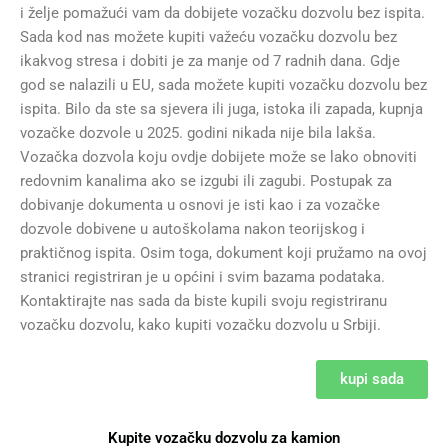
i želje pomažući vam da dobijete vozačku dozvolu bez ispita.
Sada kod nas možete kupiti važeću vozačku dozvolu bez
ikakvog stresa i dobiti je za manje od 7 radnih dana. Gdje
god se nalazili u EU, sada možete kupiti vozačku dozvolu bez
ispita. Bilo da ste sa sjevera ili juga, istoka ili zapada, kupnja
vozačke dozvole u 2025. godini nikada nije bila lakša.
Vozačka dozvola koju ovdje dobijete može se lako obnoviti
redovnim kanalima ako se izgubi ili zagubi. Postupak za
dobivanje dokumenta u osnovi je isti kao i za vozačke
dozvole dobivene u autoškolama nakon teorijskog i
praktičnog ispita. Osim toga, dokument koji pružamo na ovoj
stranici registriran je u općini i svim bazama podataka.
Kontaktirajte nas sada da biste kupili svoju registriranu
vozačku dozvolu, kako kupiti vozačku dozvolu u Srbiji.
kupi sada
Kupite vozačku dozvolu za kamion