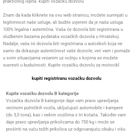
praktičnog ispita. kupiti vozačku dozvolu
Znam da kada kliknete na ovu web stranicu, možete sumnjati u
legitimnost naše usluge, ali budite uvjereni da je naša usluga
100% legalna i autentična. Vaša će dozvola biti registrirana u
službenim bazama podataka vozačkih dozvola u Hrvatskoj.
Nadalje, vaša će dozvola biti registrirana u autoškoli koja ne
samo da dokazuje autentičnost vaše dozvole, već vam i pomaže
u svim situacijama vezanim uz vožnju s kojima se možete
susresti u budućnosti. Kupite vozačku dozvolu za motocikl
kupiti registriranu vozačku dozvolu
Kupite vozačku dozvolu B kategorije
Vozačka dozvola B kategorije daje vam pravo upravljanja
većinom putničkih vozila, uključujući automobile i kampere
(do 3,5 tona), kao i nekim vozilima s tri kotača. Također vam
daje pravo upravljanja prikolicama do 750 kg i može se
proširiti na vuču težih prikolica uz odgovarajuću obuku i višu