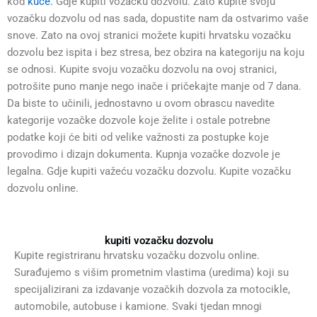
kod
kuće.
Gdje kupiti vozačku dozvolu. Zato kupite svoju
vozačku dozvolu od nas sada, dopustite nam da ostvarimo vaše
snove. Zato na ovoj stranici možete kupiti hrvatsku vozačku
dozvolu bez ispita i bez stresa, bez obzira na kategoriju na koju
se odnosi. Kupite svoju vozačku dozvolu na ovoj stranici,
potrošite puno manje nego inače i pričekajte manje od 7 dana.
Da biste to učinili, jednostavno u ovom obrascu navedite
kategorije vozačke dozvole koje želite i ostale potrebne
podatke koji će biti od velike važnosti za postupke koje
provodimo i dizajn dokumenta
.
Kupnja vozačke dozvole je
legalna. Gdje kupiti važeću vozačku dozvolu. Kupite vozačku
dozvolu online.
kupiti vozačku dozvolu
Kupite registriranu hrvatsku vozačku dozvolu online.
Surađujemo s višim prometnim vlastima (uredima) koji su
specijalizirani za izdavanje vozačkih dozvola za motocikle,
automobile, autobuse i kamione. Svaki tjedan mnogi