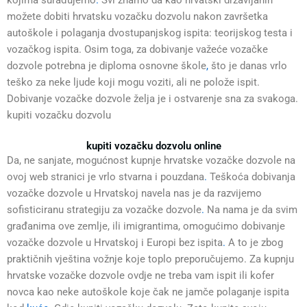
kojima surađujemo
.
Svi znamo da kao hrvatski državljanin
možete dobiti hrvatsku vozačku dozvolu nakon završetka
autoškole i polaganja dvostupanjskog ispita: teorijskog testa i
vozačkog ispita. Osim toga, za dobivanje važeće vozačke
dozvole potrebna je diploma osnovne škole
,
što je danas vrlo
teško za neke ljude koji mogu voziti, ali ne polože ispit.
Dobivanje vozačke dozvole želja je i ostvarenje sna za svakoga.
kupiti vozačku dozvolu
kupiti vozačku dozvolu online
Da, ne sanjate, mogućnost kupnje hrvatske vozačke dozvole na
ovoj web stranici je vrlo stvarna i pouzdana
.
Teškoća dobivanja
vozačke dozvole u Hrvatskoj navela nas je da razvijemo
sofisticiranu strategiju za vozačke dozvole
.
Na nama je da svim
građanima ove zemlje, ili imigrantima, omogućimo dobivanje
vozačke dozvole u Hrvatskoj i Europi bez ispita
.
A to je zbog
praktičnih vještina vožnje koje toplo preporučujemo. Za kupnju
hrvatske vozačke dozvole ovdje ne treba vam ispit ili kofer
novca kao neke autoškole koje čak ne jamče polaganje ispita