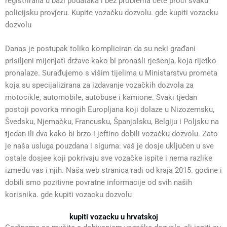
registrirana u bazi podataka i bez problema ćete proći svaku
policijsku provjeru. Kupite vozačku dozvolu. gde kupiti vozacku
dozvolu
Danas je postupak toliko kompliciran da su neki građani
prisiljeni mijenjati države kako bi pronašli rješenja, koja rijetko
pronalaze. Surađujemo s višim tijelima u Ministarstvu prometa
koja su specijalizirana za izdavanje vozačkih dozvola za
motocikle, automobile, autobuse i kamione. Svaki tjedan
postoji povorka mnogih Europljana koji dolaze u Nizozemsku,
Švedsku, Njemačku, Francusku, Španjolsku, Belgiju i Poljsku na
tjedan ili dva kako bi brzo i jeftino dobili vozačku dozvolu. Zato
je naša usluga pouzdana i sigurna: vaš je dosje uključen u sve
ostale dosjee koji pokrivaju sve vozačke ispite i nema razlike
između vas i njih. Naša web stranica radi od kraja 2015. godine i
dobili smo pozitivne povratne informacije od svih naših
korisnika. gde kupiti vozacku dozvolu
kupiti vozacku u hrvatskoj