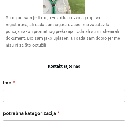
Sumnjao sam je li moja vozačka dozvola propisno
registrirana, ali sada sam siguran. Jučer me zaustavila
policija nakon prometnog prekršaja i odmah su mi skenirali
dokument. Bio sam jako uplašen, ali sada sam dobro jer me
nisu ni za što optužili.
Kontaktirajte nas
I
Ime
*
m
e
I
m
e
I
potrebna kategorizacija
*
m
e