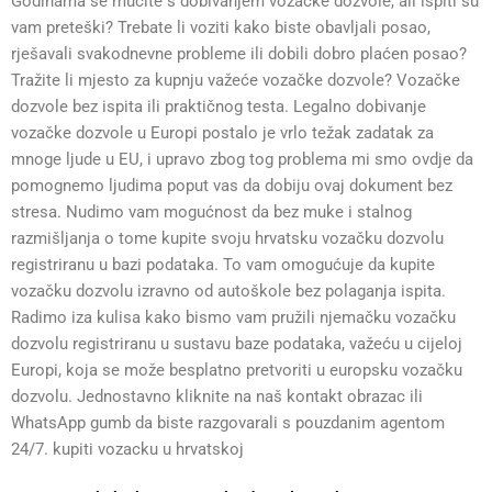
Godinama se mučite s dobivanjem vozačke dozvole, ali ispiti su
vam preteški? Trebate li voziti kako biste obavljali posao,
rješavali svakodnevne probleme ili dobili dobro plaćen posao?
Tražite li mjesto za kupnju važeće vozačke dozvole? Vozačke
dozvole bez ispita ili praktičnog testa. Legalno dobivanje
vozačke dozvole u Europi postalo je vrlo težak zadatak za
mnoge ljude u EU, i upravo zbog tog problema mi smo ovdje da
pomognemo ljudima poput vas da dobiju ovaj dokument bez
stresa. Nudimo vam mogućnost da bez muke i stalnog
razmišljanja o tome kupite svoju hrvatsku vozačku dozvolu
registriranu u bazi podataka. To vam omogućuje da kupite
vozačku dozvolu izravno od autoškole bez polaganja ispita.
Radimo iza kulisa kako bismo vam pružili njemačku vozačku
dozvolu registriranu u sustavu baze podataka, važeću u cijeloj
Europi, koja se može besplatno pretvoriti u europsku vozačku
dozvolu. Jednostavno kliknite na naš kontakt obrazac ili
WhatsApp gumb da biste razgovarali s pouzdanim agentom
24/7. kupiti vozacku u hrvatskoj