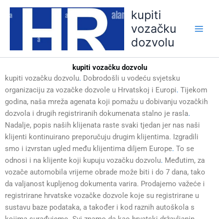
Skip
kupiti
to
vozačku
content
dozvolu
kupiti vozačku dozvolu
kupiti vozačku dozvolu
.
Dobrodošli u vodeću svjetsku
organizaciju za vozačke dozvole u Hrvatskoj i Europi
.
Tijekom
godina, naša mreža agenata koji pomažu u dobivanju vozačkih
dozvola i drugih registriranih dokumenata stalno je rasla
.
Nadalje, popis naših klijenata raste svaki tjedan jer nas naši
klijenti kontinuirano preporučuju drugim klijentima. Izgradili
smo i izvrstan ugled među klijentima diljem Europe
.
To se
odnosi i na klijente koji kupuju vozačku dozvolu
.
Međutim, za
vozače automobila vrijeme obrade može biti i do 7 dana, tako
da valjanost kupljenog dokumenta varira. Prodajemo važeće i
registrirane hrvatske vozačke dozvole koje su registrirane u
sustavu baze podataka, a također i kod raznih autoškola s