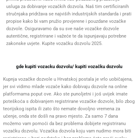
usluga za dobivanje vozačkih dozvola. Naš tim certificiranih
stručnjaka pridržava se najviših industrijskih standarda i prati
propise kako bi vam pružio provjerene i pouzdane vozačke
dozvole. Osiguravamo da su sve naše vozačke dozvole
autentične, registrirane i važeće te da ispunjavaju potrebne
zakonske uvjete. Kupite vozačku dozvolu 2025.
gde kupiti vozacku dozvolu/ kupiti vozačku dozvolu
Kupnja vozačke dozvole u Hrvatskoj postala je vrlo uobičajena,
jer svi vidimo mlade vozače kako dobivaju dozvole na online
platformama poput ove. Ako ste punoljetni i još uvijek imate
poteškoća s dobivanjem registrirane vozačke dozvole, bilo zbog
teorijskog ispita ili zato što nemate dovoljno vremena za
učenje, onda ste došli na pravo mjesto. Za samo 7 dana
možemo vam pomoći da bez problema dobijete registriranu
vozačku dozvolu. Vozačka dozvola koju vam nudimo mora biti