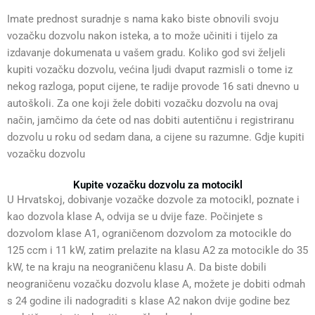
Imate prednost suradnje s nama kako biste obnovili svoju
vozačku dozvolu nakon isteka, a to može učiniti i tijelo za
izdavanje dokumenata u vašem gradu. Koliko god svi željeli
kupiti vozačku dozvolu, većina ljudi dvaput razmisli o tome iz
nekog razloga, poput cijene, te radije provode 16 sati dnevno u
autoškoli. Za one koji žele dobiti vozačku dozvolu na ovaj
način, jamčimo da ćete od nas dobiti autentičnu i registriranu
dozvolu u roku od sedam dana, a cijene su razumne. Gdje kupiti
vozačku dozvolu
Kupite vozačku dozvolu za motocikl
U Hrvatskoj, dobivanje vozačke dozvole za motocikl, poznate i
kao dozvola klase A, odvija se u dvije faze. Počinjete s
dozvolom klase A1, ograničenom dozvolom za motocikle do
125 ccm i 11 kW, zatim prelazite na klasu A2 za motocikle do 35
kW, te na kraju na neograničenu klasu A. Da biste dobili
neograničenu vozačku dozvolu klase A, možete je dobiti odmah
s 24 godine ili nadograditi s klase A2 nakon dvije godine bez