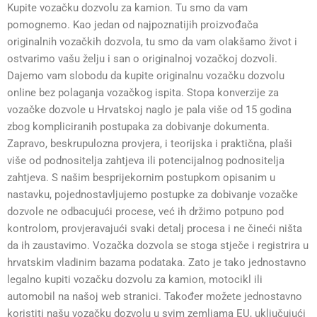
Kupite vozačku dozvolu za kamion. Tu smo da vam
pomognemo. Kao jedan od najpoznatijih proizvođača
originalnih vozačkih dozvola, tu smo da vam olakšamo život i
ostvarimo vašu želju i san o originalnoj vozačkoj dozvoli.
Dajemo vam slobodu da kupite originalnu vozačku dozvolu
online bez polaganja vozačkog ispita. Stopa konverzije za
vozačke dozvole u Hrvatskoj naglo je pala više od 15 godina
zbog kompliciranih postupaka za dobivanje dokumenta.
Zapravo, beskrupulozna provjera, i teorijska i praktična, plaši
više od podnositelja zahtjeva ili potencijalnog podnositelja
zahtjeva. S našim besprijekornim postupkom opisanim u
nastavku, pojednostavljujemo postupke za dobivanje vozačke
dozvole ne odbacujući procese, već ih držimo potpuno pod
kontrolom, provjeravajući svaki detalj procesa i ne čineći ništa
da ih zaustavimo. Vozačka dozvola se stoga stječe i registrira u
hrvatskim vladinim bazama podataka. Zato je tako jednostavno
legalno kupiti vozačku dozvolu za kamion, motocikl ili
automobil na našoj web stranici. Također možete jednostavno
koristiti našu vozačku dozvolu u svim zemljama EU, uključujući