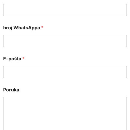
a
E
-
p
o
broj WhatsAppa
*
š
t
a
*
E-pošta
*
Poruka