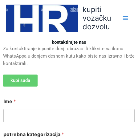
Skip
kupiti
to
vozačku
content
dozvolu
kontaktirajte nas
Za kontaktiranje ispunite donji obrazac ili kliknite na ikonu
WhatsAppa u donjem desnom kutu kako biste nas izravno i brže
kontaktirali
.
kupi sada
W
Ime
*
h
a
t
s
A
p
potrebna kategorizacija
*
p