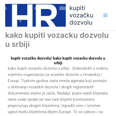
Skip
kupiti
to
vozačku
content
dozvolu
kako kupiti vozacku dozvolu
u srbiji
kupiti vozačku dozvolu/ kako kupiti vozacku dozvolu u
srbiji
kako kupiti vozacku dozvolu u srbiji
.
Dobrodošli u vodeću
svjetsku organizaciju za vozačke dozvole u Hrvatskoj i
Europi
.
Tijekom godina, naša mreža agenata koji pomažu
u dobivanju vozačkih dozvola i drugih registriranih
dokumenata stalno je rasla
.
Nadalje, popis naših klijenata
raste svaki tjedan jer nas naši klijenti kontinuirano
preporučuju drugim klijentima. Izgradili smo i izvrstan
ugled među klijentima diljem Europe
.
To se odnosi i na