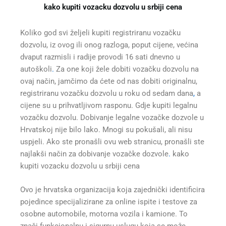
kako kupiti vozacku dozvolu u srbiji cena
Koliko god svi željeli kupiti registriranu vozačku
dozvolu, iz ovog ili onog razloga, poput cijene, većina
dvaput razmisli i radije provodi 16 sati dnevno u
autoškoli
.
Za one koji žele dobiti vozačku dozvolu na
ovaj način, jamčimo da ćete od nas dobiti originalnu,
registriranu vozačku dozvolu u roku od sedam dana
,
a
cijene su u prihvatljivom rasponu. Gdje kupiti legalnu
vozačku dozvolu. Dobivanje legalne vozačke dozvole u
Hrvatskoj nije bilo lako. Mnogi su pokušali, ali nisu
uspjeli. Ako ste pronašli ovu web stranicu, pronašli ste
najlakši način za dobivanje vozačke dozvole
.
kako
kupiti vozacku dozvolu u srbiji cena
Ovo je hrvatska organizacija koja zajednički identificira
pojedince specijalizirane za online ispite i testove za
osobne automobile, motorna vozila i kamione. To
znači funkcionalnu i sigurnu uslugu koja se može