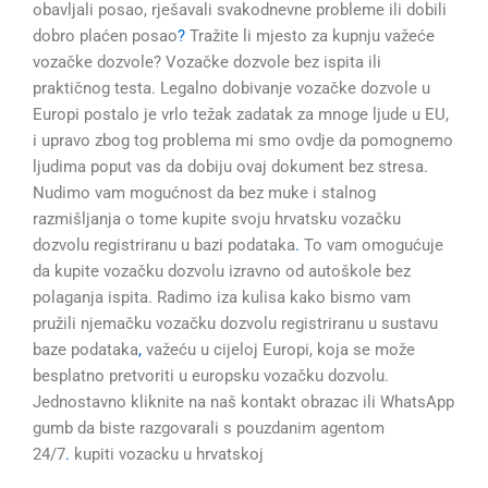
obavljali posao, rješavali svakodnevne probleme ili dobili
dobro plaćen posao
?
Tražite li mjesto za kupnju važeće
vozačke dozvole? Vozačke dozvole bez ispita ili
praktičnog testa. Legalno dobivanje vozačke dozvole u
Europi postalo je vrlo težak zadatak za mnoge ljude u EU,
i upravo zbog tog problema mi smo ovdje da pomognemo
ljudima poput vas da dobiju ovaj dokument bez stresa.
Nudimo vam mogućnost da bez muke i stalnog
razmišljanja o tome kupite svoju hrvatsku vozačku
dozvolu registriranu u bazi podataka
.
To vam omogućuje
da kupite vozačku dozvolu izravno od autoškole bez
polaganja ispita. Radimo iza kulisa kako bismo vam
pružili njemačku vozačku dozvolu registriranu u sustavu
baze podataka
,
važeću u cijeloj Europi, koja se može
besplatno pretvoriti u europsku vozačku dozvolu.
Jednostavno kliknite na naš kontakt obrazac ili WhatsApp
gumb da biste razgovarali s pouzdanim agentom
24/7
.
kupiti vozacku u hrvatskoj