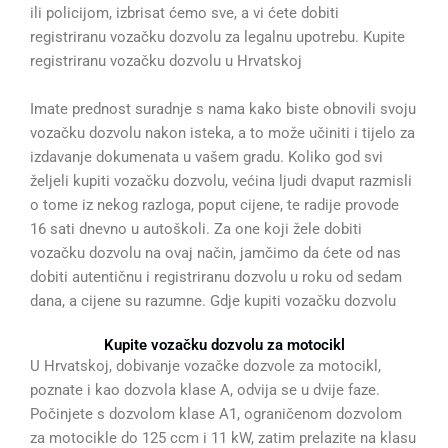
ili policijom, izbrisat ćemo sve, a vi ćete dobiti
registriranu vozačku dozvolu za legalnu upotrebu. Kupite
registriranu vozačku dozvolu u Hrvatskoj
Imate prednost suradnje s nama kako biste obnovili svoju
vozačku dozvolu nakon isteka, a to može učiniti i tijelo za
izdavanje dokumenata u vašem gradu. Koliko god svi
željeli kupiti vozačku dozvolu, većina ljudi dvaput razmisli
o tome iz nekog razloga, poput cijene, te radije provode
16 sati dnevno u autoškoli. Za one koji žele dobiti
vozačku dozvolu na ovaj način, jamčimo da ćete od nas
dobiti autentičnu i registriranu dozvolu u roku od sedam
dana, a cijene su razumne. Gdje kupiti vozačku dozvolu
Kupite vozačku dozvolu za motocikl
U Hrvatskoj, dobivanje vozačke dozvole za motocikl,
poznate i kao dozvola klase A, odvija se u dvije faze.
Počinjete s dozvolom klase A1, ograničenom dozvolom
za motocikle do 125 ccm i 11 kW, zatim prelazite na klasu