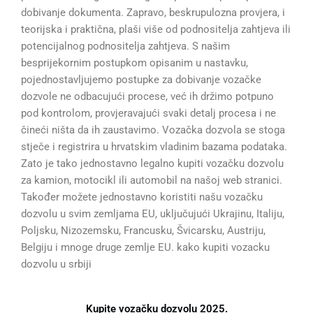
dobivanje dokumenta. Zapravo, beskrupulozna provjera, i
teorijska i praktična, plaši više od podnositelja zahtjeva ili
potencijalnog podnositelja zahtjeva. S našim
besprijekornim postupkom opisanim u nastavku,
pojednostavljujemo postupke za dobivanje vozačke
dozvole ne odbacujući procese, već ih držimo potpuno
pod kontrolom, provjeravajući svaki detalj procesa i ne
čineći ništa da ih zaustavimo. Vozačka dozvola se stoga
stječe i registrira u hrvatskim vladinim bazama podataka.
Zato je tako jednostavno legalno kupiti vozačku dozvolu
za kamion, motocikl ili automobil na našoj web stranici.
Također možete jednostavno koristiti našu vozačku
dozvolu u svim zemljama EU, uključujući Ukrajinu, Italiju,
Poljsku, Nizozemsku, Francusku, Švicarsku, Austriju,
Belgiju i mnoge druge zemlje EU. kako kupiti vozacku
dozvolu u srbiji
Kupite vozačku dozvolu 2025.