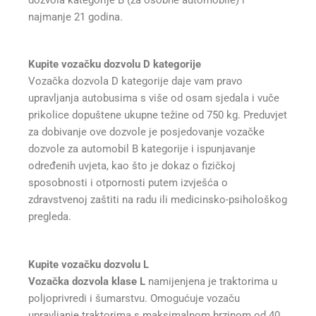
dozvola kategorije B (za osobne automobile) i
najmanje 21 godina.
Kupite vozačku dozvolu D kategorije
Vozačka dozvola D kategorije daje vam pravo
upravljanja autobusima s više od osam sjedala i vuče
prikolice dopuštene ukupne težine od 750 kg. Preduvjet
za dobivanje ove dozvole je posjedovanje vozačke
dozvole za automobil B kategorije i ispunjavanje
određenih uvjeta, kao što je dokaz o fizičkoj
sposobnosti i otpornosti putem izvješća o
zdravstvenoj zaštiti na radu ili medicinsko-psihološkog
pregleda.
Kupite vozačku dozvolu L
Vozačka dozvola klase L
namijenjena je traktorima u
poljoprivredi i šumarstvu. Omogućuje vozaču
upravljanje traktorima s maksimalnom brzinom od 40