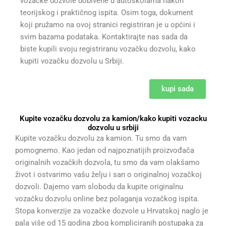
vozačke dozvole dobivene u autoškolama nakon
teorijskog i praktičnog ispita. Osim toga, dokument
koji pružamo na ovoj stranici registriran je u općini i
svim bazama podataka. Kontaktirajte nas sada da
biste kupili svoju registriranu vozačku dozvolu, kako
kupiti vozačku dozvolu u Srbiji.
kupi sada
Kupite vozačku dozvolu za kamion/kako kupiti vozacku
dozvolu u srbiji
Kupite vozačku dozvolu za kamion. Tu smo da vam
pomognemo. Kao jedan od najpoznatijih proizvođača
originalnih vozačkih dozvola, tu smo da vam olakšamo
život i ostvarimo vašu želju i san o originalnoj vozačkoj
dozvoli. Dajemo vam slobodu da kupite originalnu
vozačku dozvolu online bez polaganja vozačkog ispita.
Stopa konverzije za vozačke dozvole u Hrvatskoj naglo je
pala više od 15 godina zbog kompliciranih postupaka za