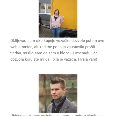
Oklijevao sam oko kupnje vozačke dozvole putem ove
web stranice, ali kad me policija zaustavila prošli
tjedan, mislio sam da sam u klopci. I iznenađujuće,
dozvola koju ste mi dali bila je važeća. Hvala vam!
Uhićen sam zbog vožnje u pijanom stanju, a vlasti su