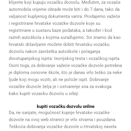
klijente koji kupuju vozačku dozvolu
.
Međutim, za vozače
automobila vrijeme obrade može biti i do 7 dana, tako da
valjanost kupljenog dokumenta varira. Prodajemo važeće
i registrirane hrvatske vozačke dozvole koje su
registrirane u sustavu baze podataka, a također i kod
raznih autoškola s kojima surađujemo
.
Svi znamo da kao
hrvatski državljanin možete dobiti hrvatsku vozačku
dozvolu nakon završetka autoškole i polaganja
dvostupanjskog ispita: teorijskog testa i vozačkog ispita.
Osim toga, za dobivanje važeće vozačke dozvole potrebna
je diploma osnovne škole
,
što je danas vrlo teško za neke
ljude koji mogu voziti, ali ne polože ispit. Dobivanje
vozačke dozvole želja je i ostvarenje sna za svakoga.
kako kupiti vozacku dozvolu u srbiji
kupiti vozačku dozvolu online
Da, ne sanjate, mogućnost kupnje hrvatske vozačke
dozvole na ovoj web stranici je vrlo stvarna i pouzdana.
Teškoća dobivanja vozačke dozvole u Hrvatskoj navela