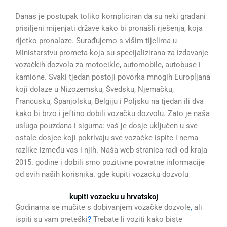
Danas je postupak toliko kompliciran da su neki građani
prisiljeni mijenjati države kako bi pronašli rješenja, koja
rijetko pronalaze. Surađujemo s višim tijelima u
Ministarstvu prometa koja su specijalizirana za izdavanje
vozačkih dozvola za motocikle, automobile, autobuse i
kamione. Svaki tjedan postoji povorka mnogih Europljana
koji dolaze u Nizozemsku, Švedsku, Njemačku,
Francusku, Španjolsku, Belgiju i Poljsku na tjedan ili dva
kako bi brzo i jeftino dobili vozačku dozvolu. Zato je naša
usluga pouzdana i sigurna: vaš je dosje uključen u sve
ostale dosjee koji pokrivaju sve vozačke ispite i nema
razlike između vas i njih. Naša web stranica radi od kraja
2015. godine i dobili smo pozitivne povratne informacije
od svih naših korisnika. gde kupiti vozacku dozvolu
kupiti vozacku u hrvatskoj
Godinama se mučite s dobivanjem vozačke dozvole
,
ali
ispiti su vam preteški
?
Trebate li voziti kako biste