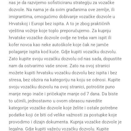
nas je da razvijemo sofisticiranu strategiju za vozačke
dozvole. Na nama je da svim građanima ove zemlje, ili
imigrantima, omogućimo dobivanje vozačke dozvole u
Hrvatskoj i Europi bez ispita. A to je zbog praktičnih
vještina vožnje koje toplo preporučujemo. Za kupnju
hrvatske vozačke dozvole ovdje ne treba vam ispit ili
kofer novca kao neke autoškole koje čak ne jamče
polaganje ispita kod kuće. Gdje kupiti vozačku dozvolu.
Zato kupite svoju vozačku dozvolu od nas sada, dopustite
nam da ostvarimo vaše snove. Zato na ovoj stranici
možete kupiti hrvatsku vozačku dozvolu bez ispita i bez
stresa, bez obzira na kategoriju na koju se odnosi. Kupite
svoju vozačku dozvolu na ovoj stranici, potrošite puno
manje nego inače i pričekajte manje od 7 dana. Da biste
to učinili, jednostavno u ovom obrascu navedite
kategorije vozačke dozvole koje želite i ostale potrebne
podatke koji će biti od velike važnosti za postupke koje
provodimo i dizajn dokumenta. Kupnja vozačke dozvole je
legalna. Gdje kupiti važeću vozačku dozvolu. Kupite