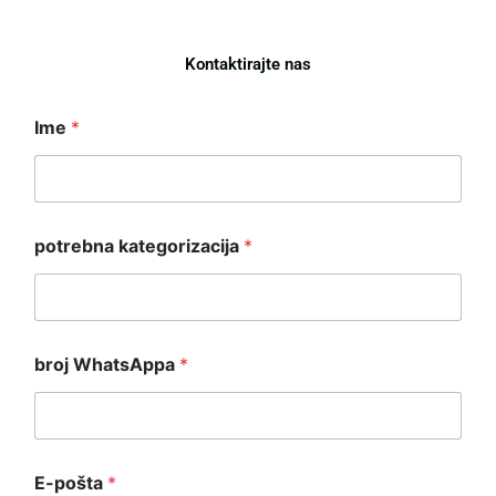
Kontaktirajte nas
*
Ime
*
k
a
t
e
g
o
potrebna kategorizacija
*
r
i
z
a
c
i
broj WhatsAppa
*
j
a
k
a
t
E-pošta
*
e