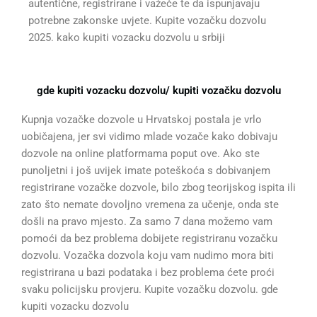
autentične, registrirane i važeće te da ispunjavaju
potrebne zakonske uvjete. Kupite vozačku dozvolu
2025. kako kupiti vozacku dozvolu u srbiji
gde kupiti vozacku dozvolu/ kupiti vozačku dozvolu
Kupnja vozačke dozvole u Hrvatskoj postala je vrlo
uobičajena, jer svi vidimo mlade vozače kako dobivaju
dozvole na online platformama poput ove. Ako ste
punoljetni i još uvijek imate poteškoća s dobivanjem
registrirane vozačke dozvole, bilo zbog teorijskog ispita ili
zato što nemate dovoljno vremena za učenje, onda ste
došli na pravo mjesto. Za samo 7 dana možemo vam
pomoći da bez problema dobijete registriranu vozačku
dozvolu. Vozačka dozvola koju vam nudimo mora biti
registrirana u bazi podataka i bez problema ćete proći
svaku policijsku provjeru. Kupite vozačku dozvolu. gde
kupiti vozacku dozvolu