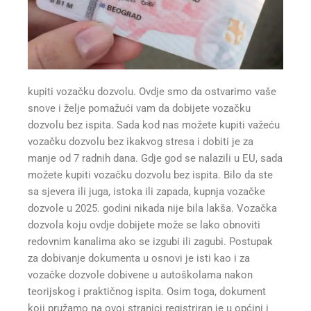
kupiti vozačku dozvolu. Ovdje smo da ostvarimo vaše
snove i želje pomažući vam da dobijete vozačku
dozvolu bez ispita. Sada kod nas možete kupiti važeću
vozačku dozvolu bez ikakvog stresa i dobiti je za
manje od 7 radnih dana. Gdje god se nalazili u EU, sada
možete kupiti vozačku dozvolu bez ispita. Bilo da ste
sa sjevera ili juga, istoka ili zapada, kupnja vozačke
dozvole u 2025. godini nikada nije bila lakša. Vozačka
dozvola koju ovdje dobijete može se lako obnoviti
redovnim kanalima ako se izgubi ili zagubi. Postupak
za dobivanje dokumenta u osnovi je isti kao i za
vozačke dozvole dobivene u autoškolama nakon
teorijskog i praktičnog ispita. Osim toga, dokument
koji pružamo na ovoj stranici registriran je u općini i