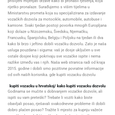
prisiljeni mijenjati države kako bi pronašli rješenja, koja
rijetko pronalaze. Surađujemo s višim tijelima u
Ministarstvu prometa koja su specijalizirana za izdavanje
vozačkih dozvola za motocikle, automobile, autobuse i
kamione. Svaki tjedan postoji povorka mnogih Europljana
koji dolaze u Nizozemsku, Švedsku, Njemačku,
Francusku, Španjolsku, Belgiju i Poljsku na tjedan ili dva
kako bi brzo i jeftino dobili vozačku dozvolu. Zato je naša
usluga pouzdana i sigurna: vaš je dosje uključen u sve
ostale dosjee koji pokrivaju sve vozačke ispite i nema
razlike između vas i njih. Naša web stranica radi od kraja
2015. godine i dobili smo pozitivne povratne informacije
od svih naših korisnika. gde kupiti vozacku dozvolu
kupiti vozacku u hrvatskoj/ kako kupiti vozacku dozvolu
Godinama se mučite s dobivanjem vozačke dozvole, ali
ispiti su vam preteški? Trebate li voziti kako biste
obavljali posao, rješavali svakodnevne probleme ili dobili
dobro plaćen posao? Tražite li mjesto za kupnju važeće