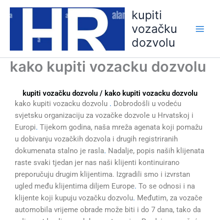
Skip
kupiti
to
vozačku
content
dozvolu
kako kupiti vozacku dozvolu
kupiti vozačku dozvolu / kako kupiti vozacku dozvolu
kako kupiti vozacku dozvolu
.
Dobrodošli u vodeću
svjetsku organizaciju za vozačke dozvole u Hrvatskoj i
Europi
.
Tijekom godina, naša mreža agenata koji pomažu
u dobivanju vozačkih dozvola i drugih registriranih
dokumenata stalno je rasla
.
Nadalje, popis naših klijenata
raste svaki tjedan jer nas naši klijenti kontinuirano
preporučuju drugim klijentima. Izgradili smo i izvrstan
ugled među klijentima diljem Europe
.
To se odnosi i na
klijente koji kupuju vozačku dozvolu
.
Međutim, za vozače
automobila vrijeme obrade može biti i do 7 dana, tako da