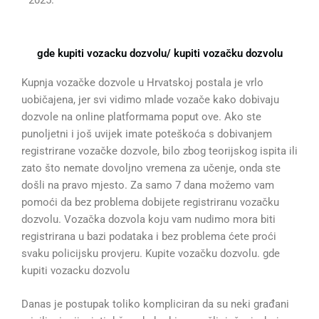
2025.
gde kupiti vozacku dozvolu/ kupiti vozačku dozvolu
Kupnja vozačke dozvole u Hrvatskoj postala je vrlo
uobičajena, jer svi vidimo mlade vozače kako dobivaju
dozvole na online platformama poput ove. Ako ste
punoljetni i još uvijek imate poteškoća s dobivanjem
registrirane vozačke dozvole, bilo zbog teorijskog ispita ili
zato što nemate dovoljno vremena za učenje, onda ste
došli na pravo mjesto. Za samo 7 dana možemo vam
pomoći da bez problema dobijete registriranu vozačku
dozvolu. Vozačka dozvola koju vam nudimo mora biti
registrirana u bazi podataka i bez problema ćete proći
svaku policijsku provjeru. Kupite vozačku dozvolu. gde
kupiti vozacku dozvolu
Danas je postupak toliko kompliciran da su neki građani