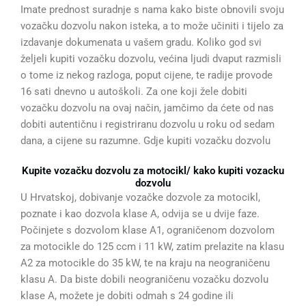
Imate prednost suradnje s nama kako biste obnovili svoju
vozačku dozvolu nakon isteka, a to može učiniti i tijelo za
izdavanje dokumenata u vašem gradu. Koliko god svi
željeli kupiti vozačku dozvolu, većina ljudi dvaput razmisli
o tome iz nekog razloga, poput cijene, te radije provode
16 sati dnevno u autoškoli. Za one koji žele dobiti
vozačku dozvolu na ovaj način, jamčimo da ćete od nas
dobiti autentičnu i registriranu dozvolu u roku od sedam
dana, a cijene su razumne. Gdje kupiti vozačku dozvolu
Kupite vozačku dozvolu za motocikl/ kako kupiti vozacku
dozvolu
U Hrvatskoj, dobivanje vozačke dozvole za motocikl,
poznate i kao dozvola klase A, odvija se u dvije faze.
Počinjete s dozvolom klase A1, ograničenom dozvolom
za motocikle do 125 ccm i 11 kW, zatim prelazite na klasu
A2 za motocikle do 35 kW, te na kraju na neograničenu
klasu A. Da biste dobili neograničenu vozačku dozvolu
klase A, možete je dobiti odmah s 24 godine ili