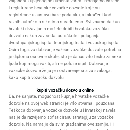
valjanost kupljenog dokumenta varira. Prodajemo važeće
i registrirane hrvatske vozačke dozvole koje su
registrirane u sustavu baze podataka, a također i kod
raznih autoškola s kojima surađujemo
.
Svi znamo da kao
hrvatski državljanin možete dobiti hrvatsku vozačku
dozvolu nakon završetka autoškole i polaganja
dvostupanjskog ispita: teorijskog testa i vozačkog ispita.
Osim toga, za dobivanje važeće vozačke dozvole potrebna
je diploma osnovne škole
,
što je danas vrlo teško za neke
ljude koji mogu voziti, ali ne polože ispit. Dobivanje
vozačke dozvole želja je i ostvarenje sna za svakoga.
kako kupiti vozacku dozvolu
kupiti vozačku dozvolu online
Da, ne sanjate, mogućnost kupnje hrvatske vozačke
dozvole na ovoj web stranici je vrlo stvarna i pouzdana.
Teškoća dobivanja vozačke dozvole u Hrvatskoj navela
nas je da razvijemo sofisticiranu strategiju za vozačke
dozvole. Na nama je da svim građanima ove zemlje, ili