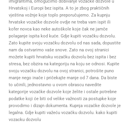
imigrantima, omogućimo dobivanje vozačke dozvole u
Hrvatskoj i Europi bez ispita. A to je zbog praktičnih
vještina vožnje koje toplo preporučujemo. Za kupnju
hrvatske vozačke dozvole ovdje ne treba vam ispit ili
kofer novca kao neke autoškole koje čak ne jamče
polaganje ispita kod kuće. Gdje kupiti vozačku dozvolu.
Zato kupite svoju vozačku dozvolu od nas sada, dopustite
nam da ostvarimo vaše snove. Zato na ovoj stranici
možete kupiti hrvatsku vozačku dozvolu bez ispita i bez
stresa, bez obzira na kategoriju na koju se odnosi. Kupite
svoju vozačku dozvolu na ovoj stranici, potrošite puno
manje nego inače i pričekajte manje od 7 dana. Da biste
to učinili, jednostavno u ovom obrascu navedite
kategorije vozačke dozvole koje želite i ostale potrebne
podatke koji će biti od velike važnosti za postupke koje
provodimo i dizajn dokumenta. Kupnja vozačke dozvole je
legalna. Gdje kupiti važeću vozačku dozvolu. kako kupiti
vozacku dozvolu