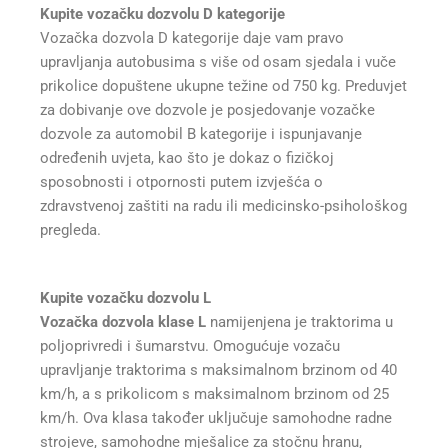
Kupite vozačku dozvolu D kategorije
Vozačka dozvola D kategorije daje vam pravo
upravljanja autobusima s više od osam sjedala i vuče
prikolice dopuštene ukupne težine od 750 kg. Preduvjet
za dobivanje ove dozvole je posjedovanje vozačke
dozvole za automobil B kategorije i ispunjavanje
određenih uvjeta, kao što je dokaz o fizičkoj
sposobnosti i otpornosti putem izvješća o
zdravstvenoj zaštiti na radu ili medicinsko-psihološkog
pregleda.
Kupite vozačku dozvolu L
Vozačka dozvola klase L
namijenjena je traktorima u
poljoprivredi i šumarstvu. Omogućuje vozaču
upravljanje traktorima s maksimalnom brzinom od 40
km/h, a s prikolicom s maksimalnom brzinom od 25
km/h. Ova klasa također uključuje samohodne radne
strojeve, samohodne mješalice za stočnu hranu,