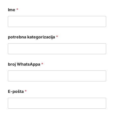
Ime
*
potrebna kategorizacija
*
broj WhatsAppa
*
*
E-pošta
*
P
o
r
u
k