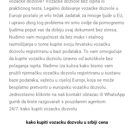
vozačke dozvole? Vozačke dozvole bez ispita ili
praktičnog testa. Legalno dobivanje vozačke dozvole u
Europi postalo je vrlo težak zadatak za mnoge ljude u EU,
i upravo zbog tog problema mi smo ovdje da pomognemo
ljudima poput vas da dobiju ovaj dokument bez stresa.
Nudimo vam mogućnost da bez muke i stalnog
razmišljanja o tome kupite svoju hrvatsku vozačku
dozvolu registriranu u bazi podataka. To vam omogućuje
da kupite vozačku dozvolu izravno od autoškole bez
polaganja ispita. Radimo iza kulisa kako bismo vam
pružili njemačku vozačku dozvolu registriranu u sustavu
baze podataka, važeću u cijeloj Europi, koja se može
besplatno pretvoriti u europsku vozačku dozvolu.
Jednostavno kliknite na naš kontakt obrazac ili WhatsApp
gumb da biste razgovarali s pouzdanim agentom
24/7. kako kupiti vozacku dozvolu
kako kupiti vozacku dozvolu u srbiji cena