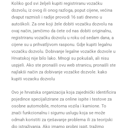
Koliko god svi željeli kupiti registriranu vozačku
dozvolu, iz ovog ili onog razloga, poput cijene, većina
dvaput razmisli i radije provodi 16 sati dnevno u
autoškoli. Za one koji žele dobiti vozačku dozvolu na
ovaj način, jamčimo da ćete od nas dobiti originalnu,
registriranu vozačku dozvolu u roku od sedam dana, a
cijene su u prihvatljivom rasponu. Gdje kupiti legalnu
vozačku dozvolu. Dobivanje legalne vozačke dozvole u
Hrvatskoj nije bilo lako. Mnogi su pokušali, ali nisu
uspjeli. Ako ste pronašli ovu web stranicu, pronašli ste
najlakši način za dobivanje vozačke dozvole. kako
kupiti vozacku dozvolu
Ovo je hrvatska organizacija koja zajednički identificira
pojedince specijalizirane za online ispite i testove za
osobne automobile, motorna vozila i kamione. To
znači funkcionalnu i sigurnu uslugu koja se može
odmah koristiti za rješavanje problema ili za teorijski
dio istraživanja. Ako imamo probni ispit, tražimo